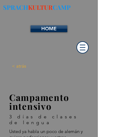
SPRACH
KULTUR
CAMP
HOME
< atrás
Campamento
intensivo
3 días de clases
de lengua
Usted ya habla un poco de alemán y